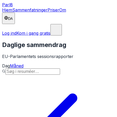
Parl
8
Hjem
Sammenfatninger
Priser
Om
DA
Log ind
Kom i gang gratis
Daglige sammendrag
EU-Parlamentets sessionsrapporter
Dag
Måned