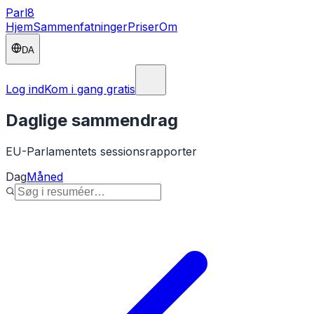
Parl
8
Hjem
Sammenfatninger
Priser
Om
DA
Log ind
Kom i gang gratis
Daglige sammendrag
EU-Parlamentets sessionsrapporter
Dag
Måned