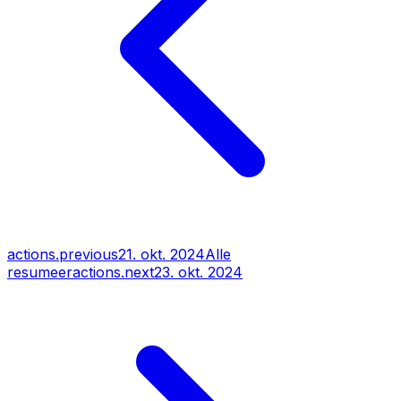
actions.previous
21. okt. 2024
Alle
resumeer
actions.next
23. okt. 2024