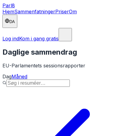
Parl
8
Hjem
Sammenfatninger
Priser
Om
DA
Log ind
Kom i gang gratis
Daglige sammendrag
EU-Parlamentets sessionsrapporter
Dag
Måned