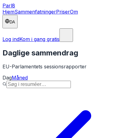
Parl
8
Hjem
Sammenfatninger
Priser
Om
DA
Log ind
Kom i gang gratis
Daglige sammendrag
EU-Parlamentets sessionsrapporter
Dag
Måned