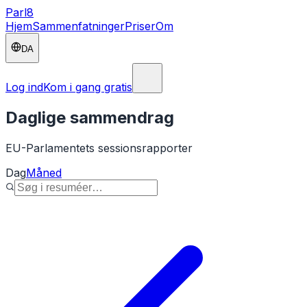
Parl
8
Hjem
Sammenfatninger
Priser
Om
DA
Log ind
Kom i gang gratis
Daglige sammendrag
EU-Parlamentets sessionsrapporter
Dag
Måned