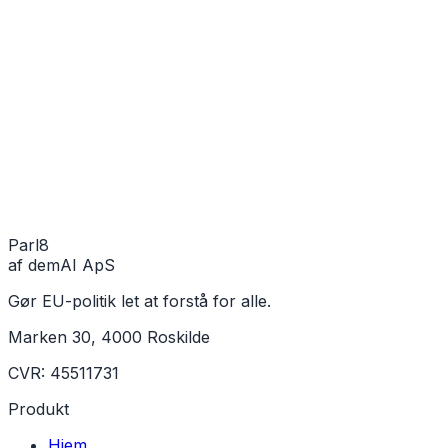
Parl
8
af demAI ApS
Gør EU-politik let at forstå for alle.
Marken 30, 4000 Roskilde
CVR: 45511731
Produkt
Hjem