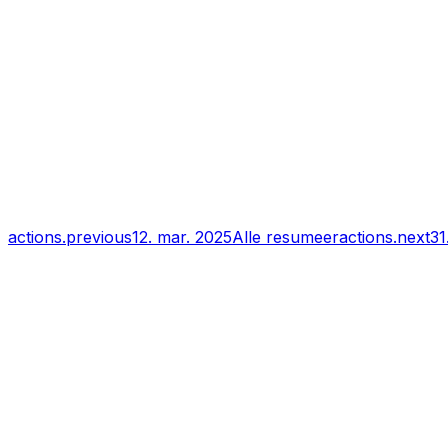
actions.previous
12. mar. 2025
Alle resumeer
actions.next
31