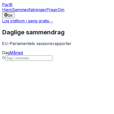
Parl
8
Hjem
Sammenfatninger
Priser
Om
DA
Log ind
Kom i gang gratis
Daglige sammendrag
EU-Parlamentets sessionsrapporter
Dag
Måned