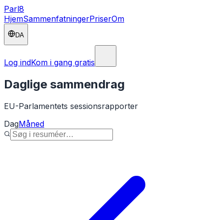
Parl
8
Hjem
Sammenfatninger
Priser
Om
DA
Log ind
Kom i gang gratis
Daglige sammendrag
EU-Parlamentets sessionsrapporter
Dag
Måned