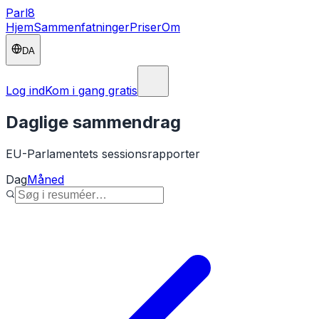
Parl
8
Hjem
Sammenfatninger
Priser
Om
DA
Log ind
Kom i gang gratis
Daglige sammendrag
EU-Parlamentets sessionsrapporter
Dag
Måned