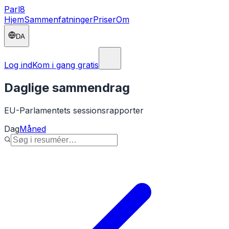
Parl
8
Hjem
Sammenfatninger
Priser
Om
DA
Log ind
Kom i gang gratis
Daglige sammendrag
EU-Parlamentets sessionsrapporter
Dag
Måned