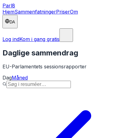
Parl
8
Hjem
Sammenfatninger
Priser
Om
DA
Log ind
Kom i gang gratis
Daglige sammendrag
EU-Parlamentets sessionsrapporter
Dag
Måned