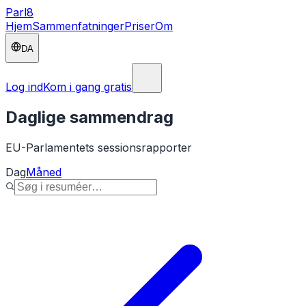
Parl
8
Hjem
Sammenfatninger
Priser
Om
DA
Log ind
Kom i gang gratis
Daglige sammendrag
EU-Parlamentets sessionsrapporter
Dag
Måned