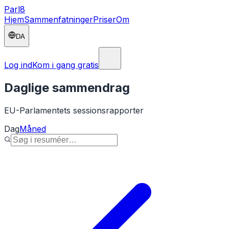
Parl
8
Hjem
Sammenfatninger
Priser
Om
DA
Log ind
Kom i gang gratis
Daglige sammendrag
EU-Parlamentets sessionsrapporter
Dag
Måned