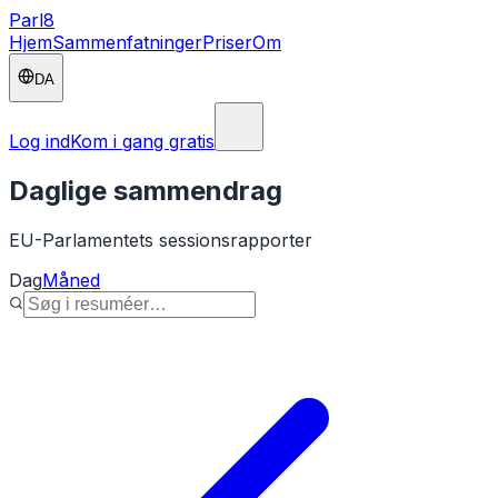
Parl
8
Hjem
Sammenfatninger
Priser
Om
DA
Log ind
Kom i gang gratis
Daglige sammendrag
EU-Parlamentets sessionsrapporter
Dag
Måned