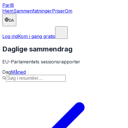
Parl
8
Hjem
Sammenfatninger
Priser
Om
DA
Log ind
Kom i gang gratis
Daglige sammendrag
EU-Parlamentets sessionsrapporter
Dag
Måned