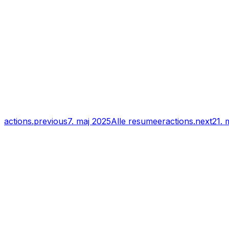
actions.previous
7. maj 2025
Alle resumeer
actions.next
21. 