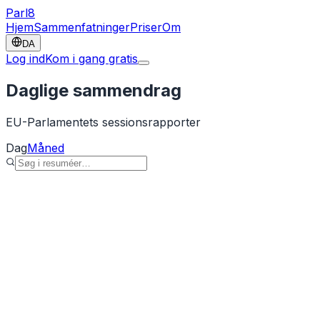
Parl
8
Hjem
Sammenfatninger
Priser
Om
DA
Log ind
Kom i gang gratis
Daglige sammendrag
EU-Parlamentets sessionsrapporter
Dag
Måned