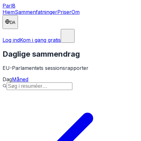
Parl
8
Hjem
Sammenfatninger
Priser
Om
DA
Log ind
Kom i gang gratis
Daglige sammendrag
EU-Parlamentets sessionsrapporter
Dag
Måned