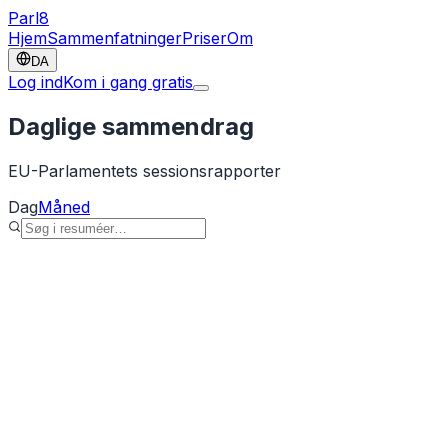
Parl
8
Hjem
Sammenfatninger
Priser
Om
DA
Log ind
Kom i gang gratis
Daglige sammendrag
EU-Parlamentets sessionsrapporter
Dag
Måned