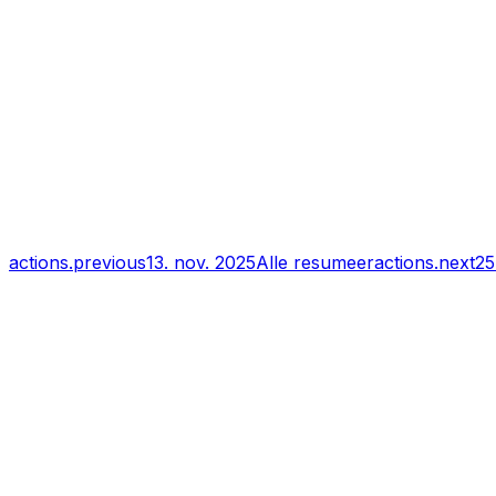
actions.previous
13. nov. 2025
Alle resumeer
actions.next
25